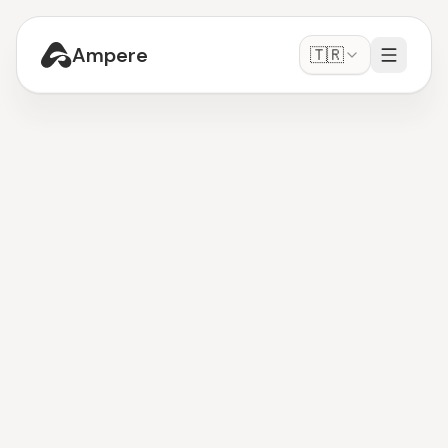
Ampere
🇹🇷
Ajanlarını
Başla
-
Ücretsiz