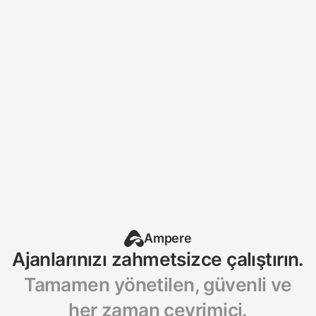
Ajanınız şu anda
çalışıyor olmalı.
Ajanınızı Dağıtın
Zaten kendi sunucunuzda mı barındırıyorsunuz?
Nasıl geçeceğinizi görün →
Ampere
Ajanlarınızı zahmetsizce çalıştırın.
Tamamen yönetilen, güvenli ve
her zaman çevrimiçi.